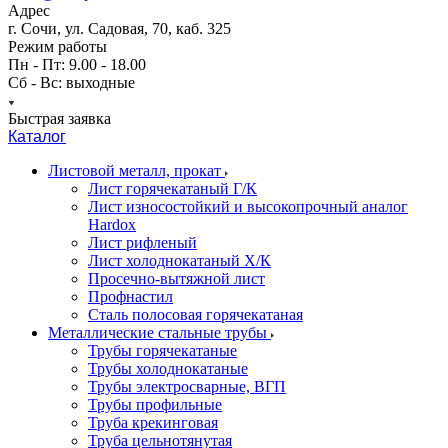
Адрес
г. Сочи, ул. Садовая, 70, каб. 325
Режим работы
Пн - Пт: 9.00 - 18.00
Сб - Вс: выходные
Быстрая заявка
Каталог
Листовой металл, прокат
Лист горячекатаный Г/К
Лист износостойкий и высокопрочный аналог
Hardox
Лист рифленый
Лист холоднокатаный Х/К
Просечно-вытяжной лист
Профнастил
Сталь полосовая горячекатаная
Металлические стальные трубы
Трубы горячекатаные
Трубы холоднокатаные
Трубы электросварные, ВГП
Трубы профильные
Труба крекинговая
Труба цельнотянутая