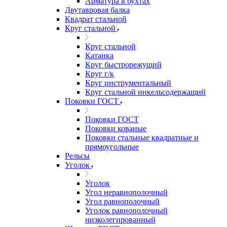
Арматура в бухтах
Двутавровая балка
Квадрат стальной
Круг стальной
Круг стальной
Катанка
Круг быстрорежущий
Круг г/к
Круг инструментальный
Круг стальной никельсодержащий
Поковки ГОСТ
Поковки ГОСТ
Поковки кованые
Поковки стальные квадратные и
прямоугольные
Рельсы
Уголок
Уголок
Угол неравнополочный
Угол равнополочный
Уголок равнополочный
низколегированный