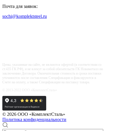
Почта для заявок:
sochi@komplektsteel.ru
Входит в "Регистр Проверенных
Организаций"
Цены, указанные на сайте, не являются офертой (в соответствии со
ст.435 ГК РФ), и не влекут за собой обязательств ГК Новаметалл по
заключению Договора. Окончательная стоимость и сроки поставки
уточняются после составления Спецификации и фиксируются в
Счете на оплату, а также Спецификации на поставку товара.
© 2013-2022 ООО «КомплектСталь»
© 2026 ООО «КомплектСталь»
Политика конфиденциальности