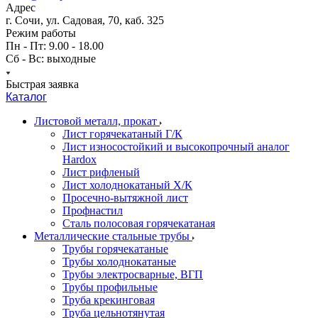
Адрес
г. Сочи, ул. Садовая, 70, каб. 325
Режим работы
Пн - Пт: 9.00 - 18.00
Сб - Вс: выходные
Быстрая заявка
Каталог
Листовой металл, прокат
Лист горячекатаный Г/К
Лист износостойкий и высокопрочный аналог
Hardox
Лист рифленый
Лист холоднокатаный Х/К
Просечно-вытяжной лист
Профнастил
Сталь полосовая горячекатаная
Металлические стальные трубы
Трубы горячекатаные
Трубы холоднокатаные
Трубы электросварные, ВГП
Трубы профильные
Труба крекинговая
Труба цельнотянутая