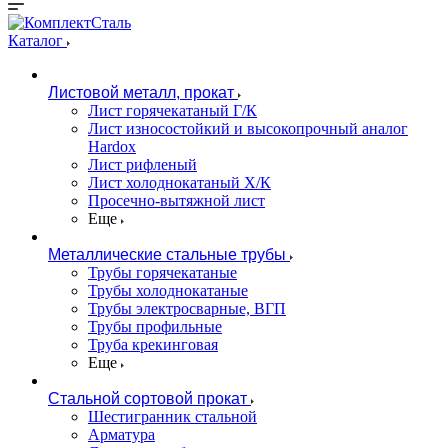
Каталог
Листовой металл, прокат
Лист горячекатаный Г/К
Лист износостойкий и высокопрочный аналог
Hardox
Лист рифленый
Лист холоднокатаный Х/К
Просечно-вытяжной лист
Еще
Металлические стальные трубы
Трубы горячекатаные
Трубы холоднокатаные
Трубы электросварные, ВГП
Трубы профильные
Труба крекинговая
Еще
Стальной сортовой прокат
Шестигранник стальной
Арматура