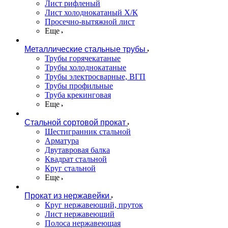
Лист рифленый
Лист холоднокатаный Х/К
Просечно-вытяжной лист
Еще
Металлические стальные трубы
Трубы горячекатаные
Трубы холоднокатаные
Трубы электросварные, ВГП
Трубы профильные
Труба крекинговая
Еще
Стальной сортовой прокат
Шестигранник стальной
Арматура
Двутавровая балка
Квадрат стальной
Круг стальной
Еще
Прокат из нержавейки
Круг нержавеющий, пруток
Лист нержавеющий
Полоса нержавеющая