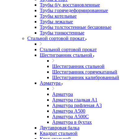
Трубы б/у, восстановленные
Трубы горячедеформированные
Трубы котельные
Трубы лежалые
Трубы толстостенные бесшовные
Трубы тонкостенные
Стальной сортовой прокат
Стальной сортовой прокат
Шестигранник стальной
Шестигранник стальной
Шестигранник горячекатаный
Шестигранник калиброванный
Арматура
Арматура
Арматура гладкая А1
Арматура рифленая А3
Арматура А500
Арматура А500С
Арматура в бухтах
Двутавровая балка
Квадрат стальной
Круг стальной